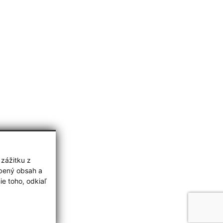
 zážitku z
obený obsah a
e toho, odkiaľ