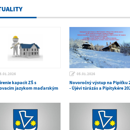
TUALITY
3.01.2026
05.01.2026
írenie kapacít ZŠ s
Novoročný výstup na Pipíťku 
ovacím jazykom maďarským
- Újévi túrázás a Pipítykére 20