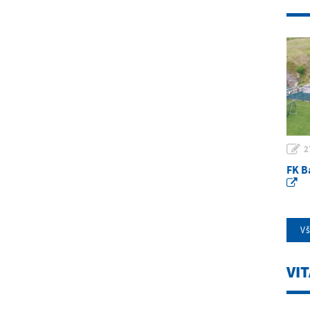
2
FK B
V
VI