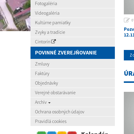
Fotogaléria
Videogaléria
0
Kultúrne pamiatky
Pozv
Zvyky a tradície
12.1
Cintorín
POVINNÉ ZVEREJŇOVANIE
Zo
Zmluvy
ÚR
Faktúry
Objednávky
Verejné obstarávanie
Archív
Ochrana osobných údajov
Pravidlá cookies