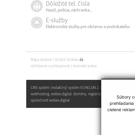
Dôležité tel. čísla
Hasiči, polícia, záchranka...
E-služby
Elektronické služby pre občanov a podnikateľov
Mapa stránok
|
Vytlačiť stránku
Vyhlásenie o prístupnosti
|
Autorské práva
CMS systém (redakčný) systém ECHELON 2
,
web portál
,
webhosting
,
webex.digital
,
domény
,
registrácia domény
,
Súbory co
spoločnosť webex.digital
prehliadania
cielené rekla