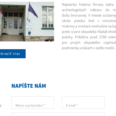
Najstaršia história Drnavy siaha
archeologických nálezov do ml
doby bronzovej. V mieste súčasne
okolo potoka boli v minulost
mokriny a močiare nevhodné na bý
preto si prví obyvatelia hľadali vho
polohy. Približne pred 2700 rokm
pre prvých obyvateľov najvhodn
podmienky a lúkach v sedle medzi .
braziť viac
NAPÍŠTE NÁM
y
Meno a priezvisko
*
E-mail
*