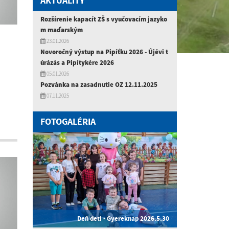
AKTUALITY
Rozšírenie kapacít ZŠ s vyučovacím jazyko
m maďarským
23.01.2026
Novoročný výstup na Pipíťku 2026 - Újévi t
úrázás a Pipítykére 2026
05.01.2026
Pozvánka na zasadnutie OZ 12.11.2025
07.11.2025
FOTOGALÉRIA
Deň deti - Gyereknap 2026.5.30