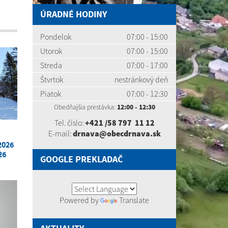
ÚRADNÉ HODINY
Pondelok
07:00 - 15:00
Utorok
07:00 - 15:00
Streda
07:00 - 17:00
Štvrtok
nestránkový deň
Piatok
07:00 - 12:30
Obedňajšia prestávka:
12:00 - 12:30
Tel. číslo:
+421 /58 797 11 12
E-mail:
drnava@obecdrnava.sk
2026
26
GOOGLE PREKLADAČ
Powered by
Translate