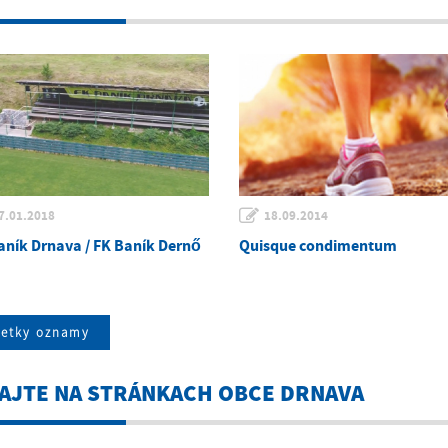
7.01.2018
18.09.2014
aník Drnava / FK Baník Dernő
Quisque condimentum
šetky oznamy
TAJTE NA STRÁNKACH OBCE DRNAVA