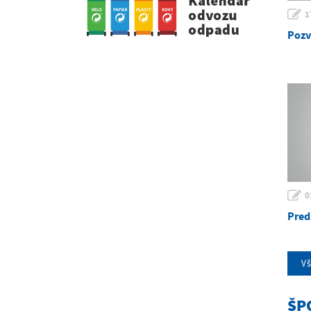
1
Pozv
0
Pred
V
ŠP