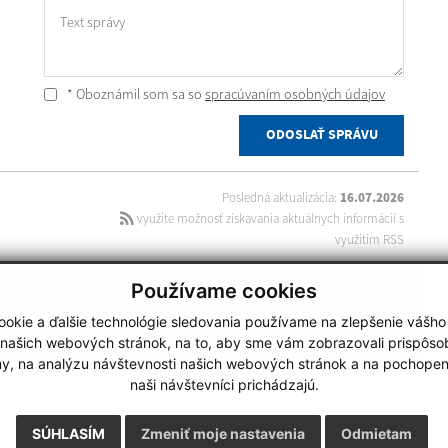
Text správy
* Oboznámil som sa so
spracúvaním osobných údajov
ODOSLAŤ SPRÁVU
Posledná aktualizácia:
16.07.2026
využite možnosť získavania aktuálnych informácií s
využitím RSS
Používame cookies
technický prevádzkovateľ
webdesign
|
webex.digital
okie a ďalšie technológie sledovania používame na zlepšenie vášho
 našich webových stránok, na to, aby sme vám zobrazovali prispôs
my, na analýzu návštevnosti našich webových stránok a na pochopeni
naši návštevníci prichádzajú.
SÚHLASÍM
Zmeniť moje nastavenia
Odmietam