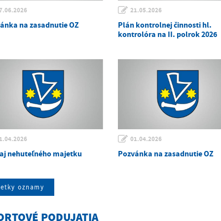
7.06.2026
21.05.2026
ánka na zasadnutie OZ
Plán kontrolnej činnosti hl.
kontrolóra na II. polrok 2026
1.04.2026
01.04.2026
aj nehuteľného majetku
Pozvánka na zasadnutie OZ
šetky oznamy
ORTOVÉ PODUJATIA