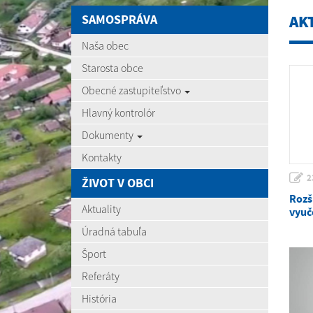
SAMOSPRÁVA
AK
Naša obec
Starosta obce
Obecné zastupiteľstvo
Hlavný kontrolór
Dokumenty
Kontakty
2
ŽIVOT V OBCI
Rozš
Aktuality
vyuč
Úradná tabuľa
Šport
Referáty
História