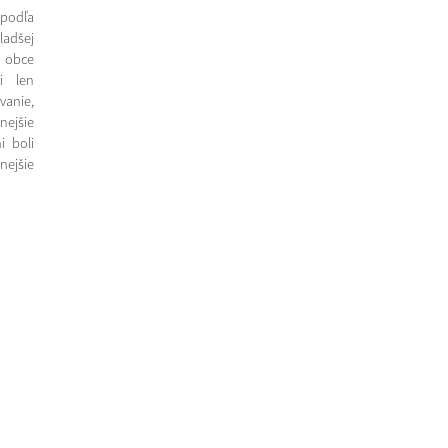
 podľa
adšej
j obce
i len
vanie,
dnejšie
i boli
ejšie
.