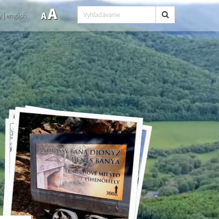
A
A
y
|
english