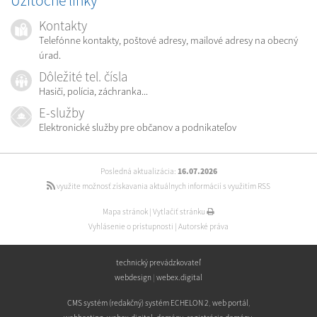
Užitočné linky
Kontakty
Telefónne kontakty, poštové adresy, mailové adresy na obecný
úrad.
Dôležité tel. čísla
Hasiči, polícia, záchranka...
E-služby
Elektronické služby pre občanov a podnikateľov
Posledná aktualizácia:
16.07.2026
využite možnosť získavania aktuálnych informácií s využitím RSS
Mapa stránok
|
Vytlačiť stránku
Vyhlásenie o prístupnosti
|
Autorské práva
technický prevádzkovateľ
webdesign
|
webex.digital
CMS systém (redakčný) systém ECHELON 2
,
web portál
,