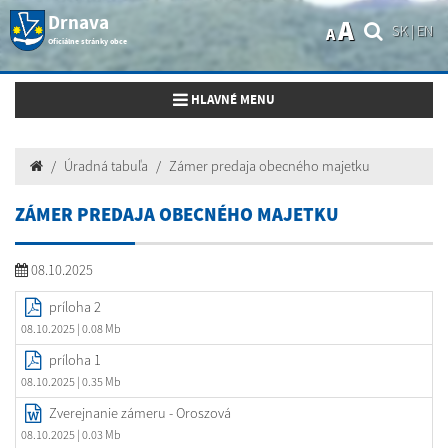
Drnava
A
SK
|
EN
A
Oficiálne stránky obce
Toggle navigation
HLAVNÉ MENU
Úradná tabuľa
Zámer predaja obecného majetku
ZÁMER PREDAJA OBECNÉHO MAJETKU
08.10.2025
príloha 2
08.10.2025
| 0.08 Mb
príloha 1
08.10.2025
| 0.35 Mb
Zverejnanie zámeru - Oroszová
08.10.2025
| 0.03 Mb