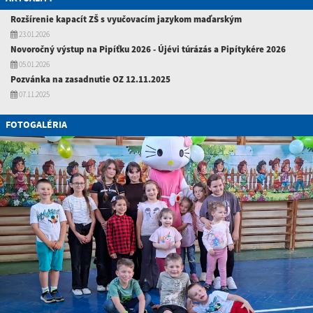
Rozšírenie kapacít ZŠ s vyučovacím jazykom maďarským
23.01.2026
Novoročný výstup na Pipíťku 2026 - Újévi túrázás a Pipítykére 2026
05.01.2026
Pozvánka na zasadnutie OZ 12.11.2025
07.11.2025
FOTOGALÉRIA