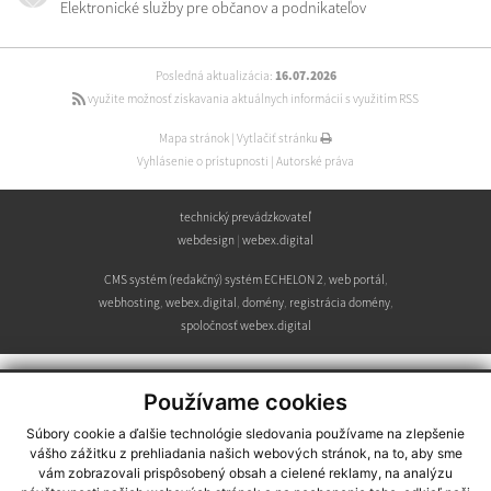
Elektronické služby pre občanov a podnikateľov
Posledná aktualizácia:
16.07.2026
využite možnosť získavania aktuálnych informácií s využitím RSS
Mapa stránok
|
Vytlačiť stránku
Vyhlásenie o prístupnosti
|
Autorské práva
technický prevádzkovateľ
webdesign
|
webex.digital
CMS systém (redakčný) systém ECHELON 2
,
web portál
,
webhosting
,
webex.digital
,
domény
,
registrácia domény
,
spoločnosť webex.digital
Používame cookies
Súbory cookie a ďalšie technológie sledovania používame na zlepšenie
vášho zážitku z prehliadania našich webových stránok, na to, aby sme
vám zobrazovali prispôsobený obsah a cielené reklamy, na analýzu