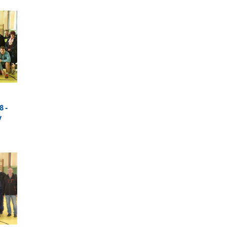
8 -
y