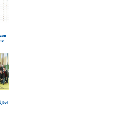
ezon
ne
Újévi