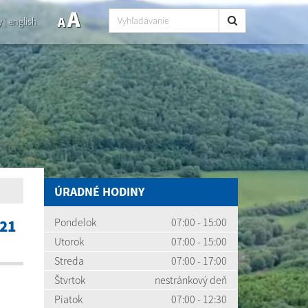
A
A
y
|
english
ÚRADNÉ HODINY
Pondelok
07:00 - 15:00
21
Utorok
07:00 - 15:00
Streda
07:00 - 17:00
Štvrtok
nestránkový deň
Piatok
07:00 - 12:30