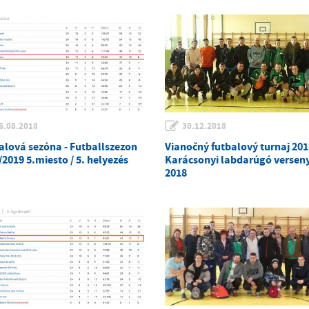
6.08.2018
30.12.2018
alová sezóna - Futballszezon
Vianočný futbalový turnaj 201
2019 5.miesto / 5. helyezés
Karácsonyi labdarúgó versen
2018