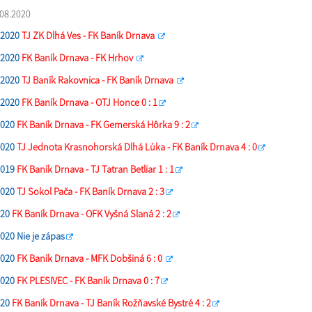
08.2020
.2020
TJ ZK Dlhá Ves - FK Baník Drnava
.2020
FK Baník Drnava - FK Hrhov
.2020
TJ Baník Rakovnica - FK Baník Drnava
.2020
FK Baník Drnava - OTJ Honce 0 : 1
2020
FK Baník Drnava - FK Gemerská Hôrka 9 : 2
2020
TJ Jednota Krasnohorská Dlhá Lúka - FK Baník Drnava 4 : 0
2019
FK Baník Drnava - TJ Tatran Betliar 1 : 1
2020
TJ Sokol Pača - FK Baník Drnava 2 : 3
020
FK Baník Drnava - OFK Vyšná Slaná 2 : 2
2020
Nie je zápas
2020
FK Baník Drnava - MFK Dobšiná 6 : 0
2020
FK PLESIVEC - FK Baník Drnava 0 : 7
020
FK Baník Drnava - TJ Baník Rožňavské Bystré 4 : 2