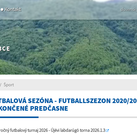
Kontakt
slovensk
BCE
Šport
TBALOVÁ SEZÓNA - FUTBALLSZEZON 2020/20
UKONČENÉ PREDČASNE
očný futbalový turnaj 2026 - Újévi labdarúgó torna 2026.1.3