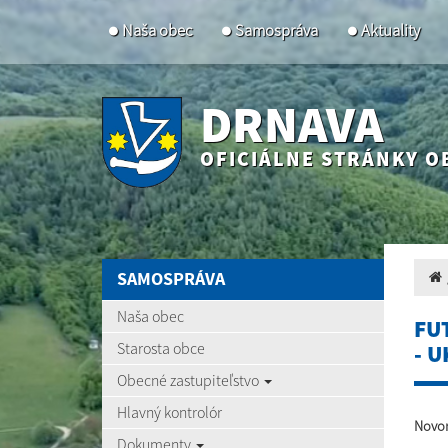
Naša obec
Samospráva
Aktuality
DRNAVA
OFICIÁLNE STRÁNKY O
SAMOSPRÁVA
Naša obec
FU
Starosta obce
- 
Obecné zastupiteľstvo
Hlavný kontrolór
Novor
Dokumenty