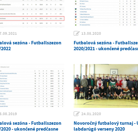
7.09.2021
13.08.2020
alová sezóna - Futballszezon
Futbalová sezóna - Futballsz
/2022
2020/2021 - ukončené predčas
6.08.2019
24.01.2020
alová sezóna - Futballszezon
Novoročný futbalový turnaj - 
/2020 - ukončené predčasne
labdarúgó verseny 2020