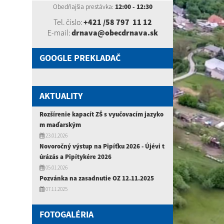
Obedňajšia prestávka:
12:00 - 12:30
Tel. číslo:
+421 /58 797 11 12
E-mail:
drnava@obecdrnava.sk
GOOGLE PREKLADAČ
AKTUALITY
Rozšírenie kapacít ZŠ s vyučovacím jazyko
m maďarským
23.01.2026
Novoročný výstup na Pipíťku 2026 - Újévi t
úrázás a Pipítykére 2026
05.01.2026
Pozvánka na zasadnutie OZ 12.11.2025
07.11.2025
FOTOGALÉRIA