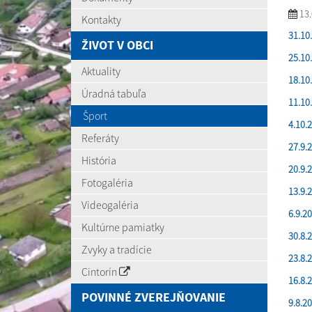
13.
Kontakty
31.10
ŽIVOT V OBCI
25.10
Aktuality
18.10
Úradná tabuľa
11.10
Šport
4.10.
Referáty
27.9.
História
20.9.
Fotogaléria
13.9.
Videogaléria
6.9.2
Kultúrne pamiatky
30.8.
Zvyky a tradície
23.8.
Cintorín
16.8.
POVINNÉ ZVEREJŇOVANIE
9.8.2