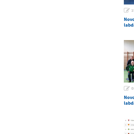
1
Novo
labd
0
Novo
labd