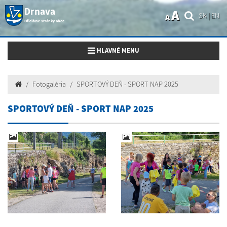
Drnava
A
SK
|
EN
A
Oficiálne stránky obce
Toggle navigation
HLAVNÉ MENU
Fotogaléria
SPORTOVÝ DEŇ - SPORT NAP 2025
SPORTOVÝ DEŇ - SPORT NAP 2025