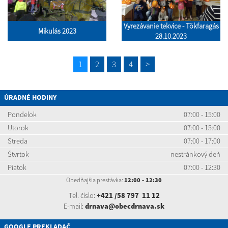
Vyrezávanie tekvice - Tökfaragás
Mikulás 2023
28.10.2023
1
2
3
4
>
ÚRADNÉ HODINY
Pondelok
07:00 - 15:00
Utorok
07:00 - 15:00
Streda
07:00 - 17:00
Štvrtok
nestránkový deň
Piatok
07:00 - 12:30
Obedňajšia prestávka:
12:00 - 12:30
Tel. číslo:
+421 /58 797 11 12
E-mail:
drnava@obecdrnava.sk
GOOGLE PREKLADAČ