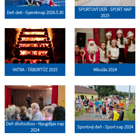
SPORTOVÝ DEŇ - SPORT NAP
Deň deti - Gyereknap 2026.5.30
2025
VATRA - TÁBORTŰZ 2025
Mikulás 2024
Deň dôchodcov - Nyugdíjas nap
Sportový deň - Sport nap 2024
2024