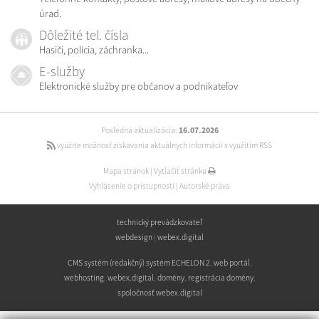
úrad.
Dôležité tel. čísla
Hasiči, polícia, záchranka...
E-služby
Elektronické služby pre občanov a podnikateľov
Posledná aktualizácia:
16.07.2026
využite možnosť získavania aktuálnych informácií s využitím RSS
Mapa stránok
|
Vytlačiť stránku
Vyhlásenie o prístupnosti
|
Autorské práva
technický prevádzkovateľ
webdesign
|
webex.digital
CMS systém (redakčný) systém ECHELON 2
,
web portál
,
webhosting
,
webex.digital
,
domény
,
registrácia domény
,
spoločnosť webex.digital