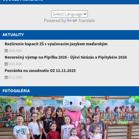
Powered by
Translate
AKTUALITY
Rozšírenie kapacít ZŠ s vyučovacím jazykom maďarským
23.01.2026
Novoročný výstup na Pipíťku 2026 - Újévi túrázás a Pipítykére 2026
05.01.2026
Pozvánka na zasadnutie OZ 12.11.2025
07.11.2025
FOTOGALÉRIA