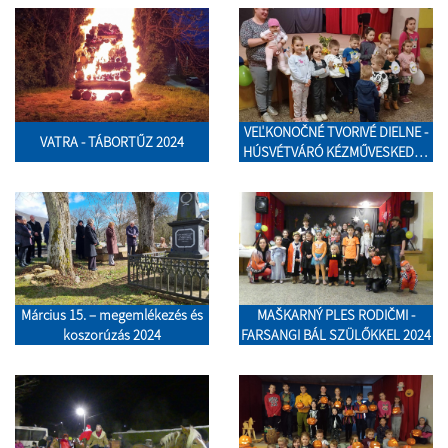
VEĽKONOČNÉ TVORIVÉ DIELNE -
VATRA - TÁBORTŰZ 2024
HÚSVÉTVÁRÓ KÉZMŰVESKEDÉS
2024
Március 15. – megemlékezés és
MAŠKARNÝ PLES RODIČMI -
koszorúzás 2024
FARSANGI BÁL SZÜLŐKKEL 2024