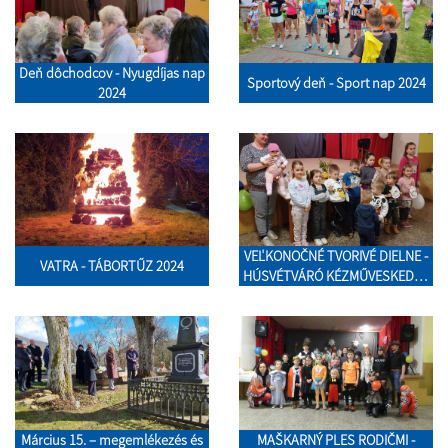
Deň dôchodcov - Nyugdíjas nap
Sportový deň - Sport nap 2024
2024
VEĽKONOČNÉ TVORIVÉ DIELNE -
VATRA - TÁBORTŰZ 2024
HÚSVÉTVÁRÓ KÉZMŰVESKEDÉS
2024
Március 15. – megemlékezés és
MAŠKARNÝ PLES RODIČMI -