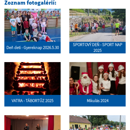
Zoznam fotogalérií:
SPORTOVÝ DEŇ - SPORT NAP
Deň deti - Gyereknap 2026.5.30
2025
VATRA - TÁBORTŰZ 2025
Mikulás 2024