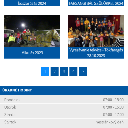
koszorúzás 2024
FARSANGI BÁL SZÜLŐKKEL 2024
Vyrezávanie tekvice - Tökfaragás
Mikulás 2023
28.10.2023
1
2
3
4
>
ÚRADNÉ HODINY
Pondelok
07:00 - 15:00
Utorok
07:00 - 15:00
Streda
07:00 - 17:00
Štvrtok
nestránkový deň