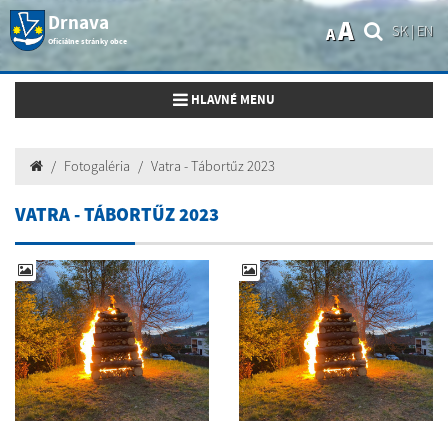
Drnava
A
SK
|
EN
A
Oficiálne stránky obce
Toggle navigation
HLAVNÉ MENU
Fotogaléria
Vatra - Tábortűz 2023
VATRA - TÁBORTŰZ 2023