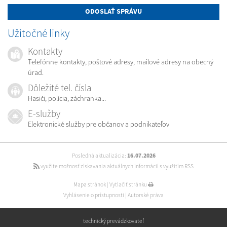
ODOSLAŤ SPRÁVU
Užitočné linky
Kontakty
Telefónne kontakty, poštové adresy, mailové adresy na obecný
úrad.
Dôležité tel. čísla
Hasiči, polícia, záchranka...
E-služby
Elektronické služby pre občanov a podnikateľov
Posledná aktualizácia:
16.07.2026
využite možnosť získavania aktuálnych informácií s využitím RSS
Mapa stránok
|
Vytlačiť stránku
Vyhlásenie o prístupnosti
|
Autorské práva
technický prevádzkovateľ