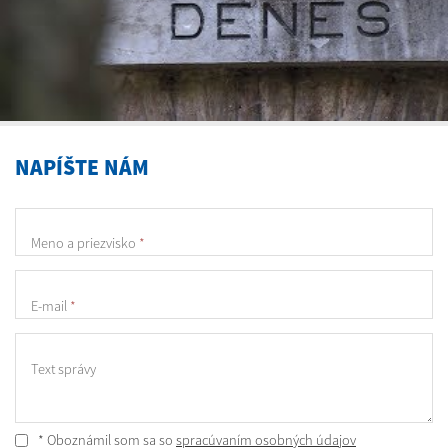
NAPÍŠTE NÁM
Meno a priezvisko
*
E-mail
*
Text správy
* Oboznámil som sa so
spracúvaním osobných údajov