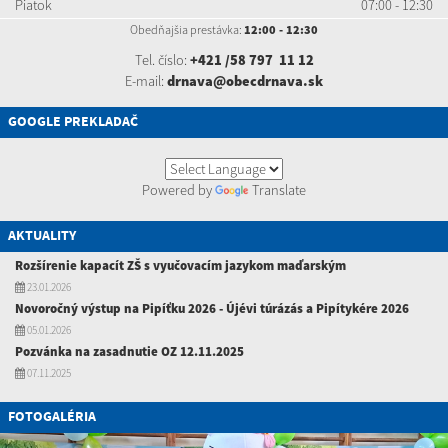
Piatok
07:00 - 12:30
Obedňajšia prestávka:
12:00 - 12:30
Tel. číslo:
+421 /58 797 11 12
E-mail:
drnava@obecdrnava.sk
GOOGLE PREKLADAČ
Powered by
Translate
AKTUALITY
Rozšírenie kapacít ZŠ s vyučovacím jazykom maďarským
23.01.2026
Novoročný výstup na Pipíťku 2026 - Újévi túrázás a Pipítykére 2026
05.01.2026
Pozvánka na zasadnutie OZ 12.11.2025
07.11.2025
FOTOGALÉRIA